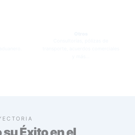
Otros
Consultorías, pólizas de
aduanero.
transporte, acuerdos comerciales
y más…
YECTORIA
su Éxito en el