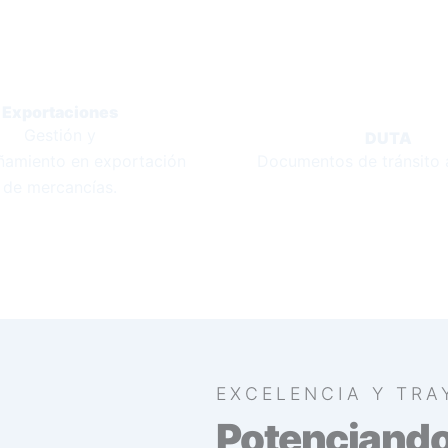
Exportaciones
Gestión y
DUTA
amiento en exportación
Documentos de tránsito 
de mercancías.
EXCELENCIA Y TRA
Potenciando 