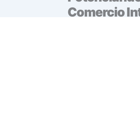
Comercio In
Actuamos en nombre y rep
exportadores ante las aut
comercio exterior Colombia
permite, conocer las difer
mercado en cuanto a comercio
oportunidad de nuestros clie
Nuestra prioridad es propor
satisfagan, sino que tambié
valiosos clientes, siempre en
vigentes. Trabajamos inca
altamente eficaz, respald
altamente competentes y