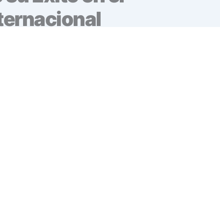
ternacional
resentación de los importadores o
oridades que regulan y controlan el
no. Nuestro cubrimiento nacional nos
entes necesidades y oportunidades del
 exterior se refiere, para beneficio y
ntes.
cionar servicios aduaneros que no solo
n beneficien en gran medida a nuestros
 estricto cumplimiento de las normativas
nsablemente con un enfoque ético y
ados por un equipo de profesionales
 comprometidos, así como recursos